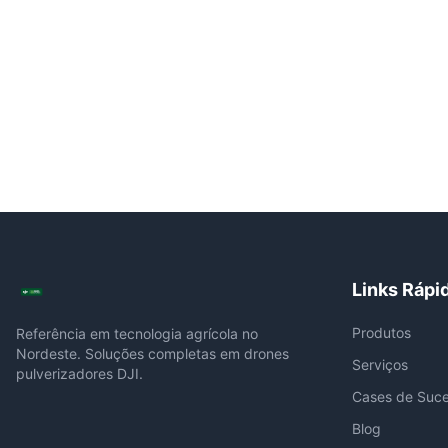
Links Rápi
Produtos
Referência em tecnologia agrícola no
Nordeste. Soluções completas em drones
Serviços
pulverizadores DJI.
Cases de Suc
Blog