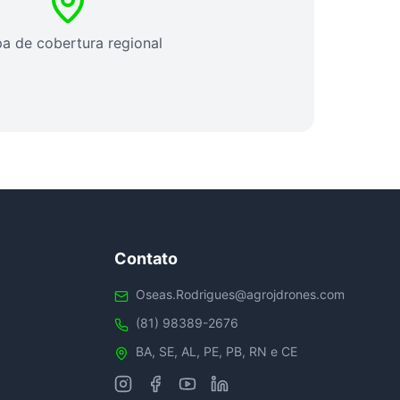
a de cobertura regional
Contato
Oseas.Rodrigues@agrojdrones.com
(81) 98389-2676
BA, SE, AL, PE, PB, RN e CE